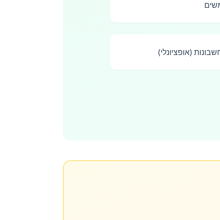
שים
בונות (אופציונלי)