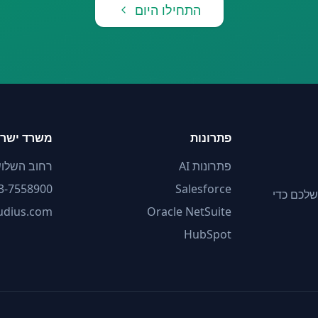
התחילו היום
פתרונות
משרד ישר
פתרונות AI
רחוב השלושה 2, תל
3-7558900
Salesforce
מות אישית ישירות בתוך פלטפורמות ה-CRM וה-ERP שלכם כדי
oudius.com
Oracle NetSuite
HubSpot