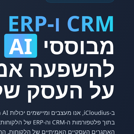
CRM ו-ERP
מבוססי
AI
להשפעה אמי
על העסק של
ב-s
בתוך פלטפורמות ה-CRM וה
האתגרים העסקיים האמיתיים של הלקוחות. הח