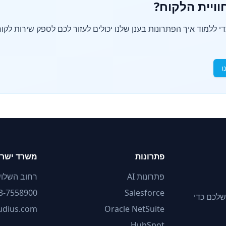
ויית הלקוח?
 ללמוד איך הפתרונות בענן שלנו יכולים לעזור לכם לספק שירות לקוח
ו
פתרונות
משרד ישר
פתרונות AI
רחוב השלושה 2, תל
3-7558900
Salesforce
מות אישית ישירות בתוך פלטפורמות ה-CRM וה-ERP שלכם כדי
oudius.com
Oracle NetSuite
HubSpot