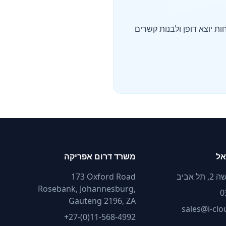
ות יוצא דופן ולבנות קשרים
אל
משרד דרום אפריקה
 אביב
173 Oxford Road
Rosebank, Johannesburg,
0
Gauteng 2196, ZA
sales@i-cl
+27-(0)11-568-4992