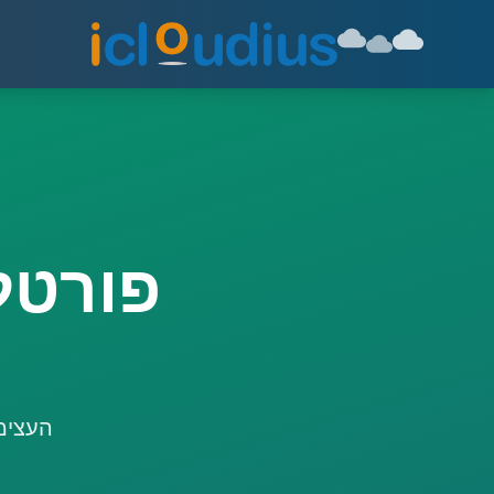
פורטל
העצימ