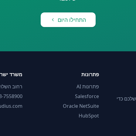
התחילו היום
פתרונות
משרד ישר
פתרונות AI
רחוב השלושה 2, תל
3-7558900
Salesforce
מות אישית ישירות בתוך פלטפורמות ה-CRM וה-ERP שלכם כדי
oudius.com
Oracle NetSuite
HubSpot